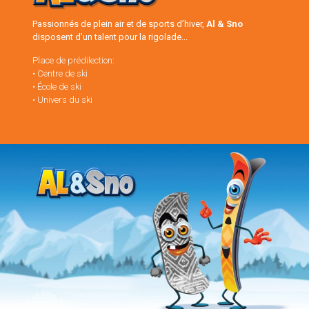
Passionnés de plein air et de sports d’hiver,
Al & Sno
disposent d’un talent pour la rigolade...
Place de prédilection:
• Centre de ski
• École de ski
• Univers du ski