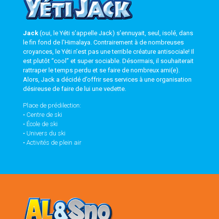
Jack
(oui, le Yéti s’appelle Jack) s’ennuyait, seul, isolé, dans
le fin fond de l’Himalaya. Contrairement à de nombreuses
croyances, le Yéti n’est pas une terrible créature antisociale! Il
est plutôt “cool” et super sociable. Désormais, il souhaiterait
rattraper le temps perdu et se faire de nombreux ami(e).
Alors, Jack a décidé d’offrir ses services à une organisation
désireuse de faire de lui une vedette.
Place de prédilection:
• Centre de ski
• École de ski
• Univers du ski
• Activités de plein air