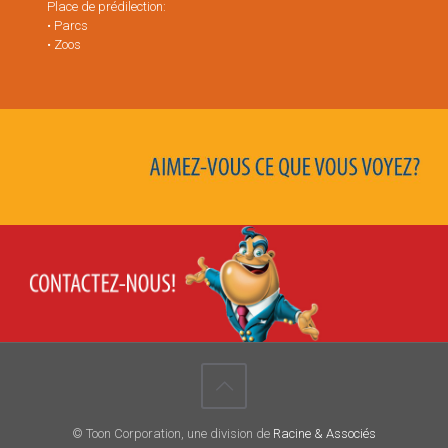
Place de prédilection:
• Parcs
• Zoos
© Toon Corporation, une division de
Racine & Associés