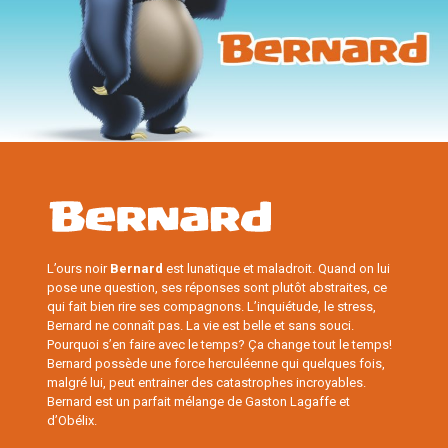
L’ours noir
Bernard
est lunatique et maladroit. Quand on lui
pose une question, ses réponses sont plutôt abstraites, ce
qui fait bien rire ses compagnons. L’inquiétude, le stress,
Bernard ne connaît pas. La vie est belle et sans souci.
Pourquoi s’en faire avec le temps? Ça change tout le temps!
Bernard possède une force herculéenne qui quelques fois,
malgré lui, peut entrainer des catastrophes incroyables.
Bernard est un parfait mélange de Gaston Lagaffe et
d’Obélix.